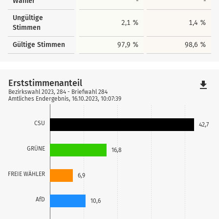
Wähler
-
-
Ungültige
2,1 %
1,4 %
Stimmen
Gültige Stimmen
97,9 %
98,6 %
Erststimmenanteil
file_download
Bezirkswahl 2023, 284 - Briefwahl 284
Amtliches Endergebnis, 16.10.2023, 10:07:39
CSU
42,7
GRÜNE
16,8
FREIE WÄHLER
6,9
AfD
10,6