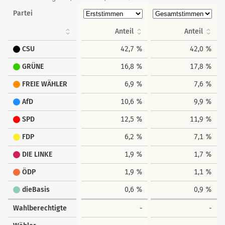
Partei
Anteil
Anteil
CSU
42,7 %
42,0 %
GRÜNE
16,8 %
17,8 %
FREIE WÄHLER
6,9 %
7,6 %
AfD
10,6 %
9,9 %
SPD
12,5 %
11,9 %
FDP
6,2 %
7,1 %
DIE LINKE
1,9 %
1,7 %
ÖDP
1,9 %
1,1 %
dieBasis
0,6 %
0,9 %
Wahlberechtigte
-
-