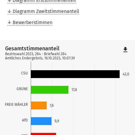
Diagramm Erststimmenanteil
Diagramm Zweitstimmenanteil
Bewerberstimmen
Gesamtstimmenanteil
file_download
Bezirkswahl 2023, 284 - Briefwahl 284
Amtliches Endergebnis, 16.10.2023, 10:07:39
CSU
42,0
GRÜNE
17,8
FREIE WÄHLER
7,6
AfD
9,9