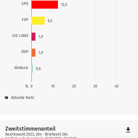
SPD
12,5
FDP
6,2
DIE LINKE
1,9
ÖDP
1,9
dieBasis
0,6
%
0
10
20
30
40
Aktuelle Wahl
Zweitstimmenanteil
file_download
Bezirkswahl 2023, 284 - Briefwahl 284