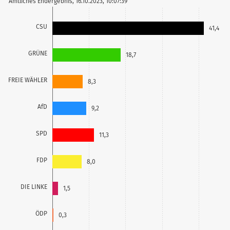
Amtliches Endergebnis, 16.10.2023, 10:07:39
CSU
41,4
GRÜNE
18,7
FREIE WÄHLER
8,3
AfD
9,2
SPD
11,3
FDP
8,0
DIE LINKE
1,5
ÖDP
0,3