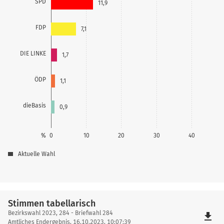
SPD
11,9
FDP
7,1
DIE LINKE
1,7
ÖDP
1,1
dieBasis
0,9
%
0
10
20
30
40
Aktuelle Wahl
Stimmen tabellarisch
Stimmen
Bezirkswahl 2023, 284 - Briefwahl 284
file_download
tabellarisch
Amtliches Endergebnis, 16.10.2023, 10:07:39