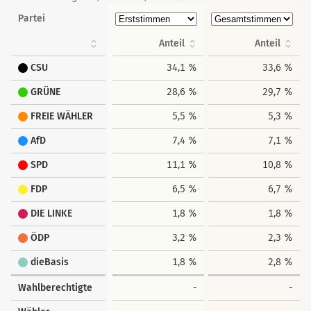
Partei
Anteil
Anteil
CSU
34,1 %
33,6 %
GRÜNE
28,6 %
29,7 %
FREIE WÄHLER
5,5 %
5,3 %
AfD
7,4 %
7,1 %
SPD
11,1 %
10,8 %
FDP
6,5 %
6,7 %
DIE LINKE
1,8 %
1,8 %
ÖDP
3,2 %
2,3 %
dieBasis
1,8 %
2,8 %
Wahlberechtigte
-
-