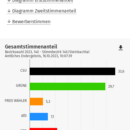
Diagramm Erststimmenanteil
Diagramm Zweitstimmenanteil
Bewerberstimmen
Gesamtstimmenanteil
file_download
Bezirkswahl 2023, 140 - Stimmbezirk 140/Steinbachtal
Amtliches Endergebnis, 16.10.2023, 10:07:39
CSU
33,6
GRÜNE
29,7
FREIE WÄHLER
5,3
AfD
7,1