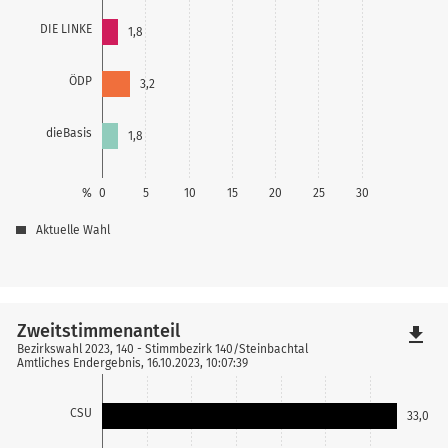
DIE LINKE
1,8
ÖDP
3,2
dieBasis
1,8
%
0
5
10
15
20
25
30
Aktuelle Wahl
Zweitstimmenanteil
file_download
Bezirkswahl 2023, 140 - Stimmbezirk 140/Steinbachtal
Amtliches Endergebnis, 16.10.2023, 10:07:39
CSU
33,0