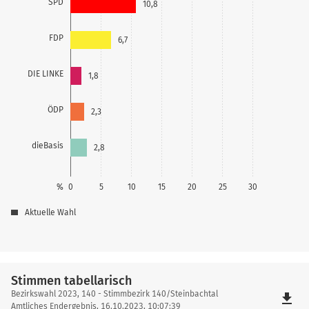
SPD
10,8
FDP
6,7
DIE LINKE
1,8
ÖDP
2,3
dieBasis
2,8
%
0
5
10
15
20
25
30
Aktuelle Wahl
Stimmen tabellarisch
Stimmen
Bezirkswahl 2023, 140 - Stimmbezirk 140/Steinbachtal
file_download
tabellarisch
Amtliches Endergebnis, 16.10.2023, 10:07:39