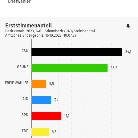
Briefwähler
Erststimmenanteil
file_download
Bezirkswahl 2023, 140 - Stimmbezirk 140/Steinbachtal
Amtliches Endergebnis, 16.10.2023, 10:07:39
CSU
34,1
GRÜNE
28,6
FREIE WÄHLER
5,5
AfD
7,4
SPD
11,1
FDP
6,5