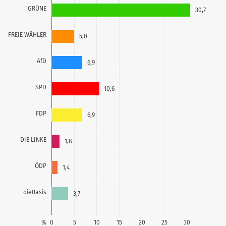
GRÜNE
30,7
FREIE WÄHLER
5,0
AfD
6,9
SPD
10,6
FDP
6,9
DIE LINKE
1,8
ÖDP
1,4
dieBasis
3,7
%
0
5
10
15
20
25
30