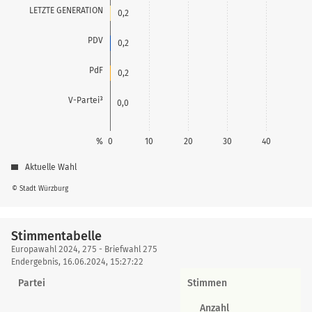
LETZTE GENERATION
0,2
PDV
0,2
PdF
0,2
V-Partei³
0,0
%
0
10
20
30
40
Aktuelle Wahl
© Stadt Würzburg
Stimmentabelle
Stimmentabelle
Europawahl 2024, 275 - Briefwahl 275
Endergebnis, 16.06.2024, 15:27:22
Partei
Stimmen
Anzahl