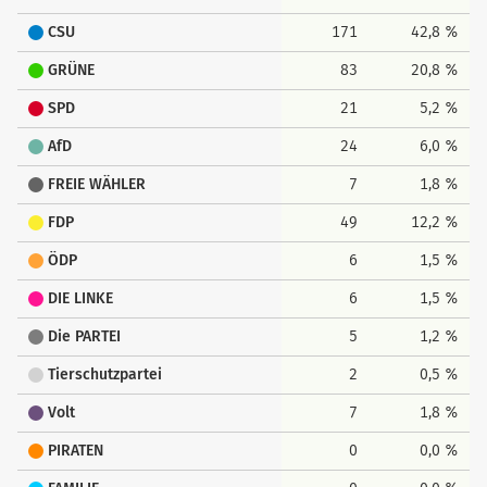
CSU
171
42,8 %
GRÜNE
83
20,8 %
SPD
21
5,2 %
AfD
24
6,0 %
FREIE WÄHLER
7
1,8 %
FDP
49
12,2 %
ÖDP
6
1,5 %
DIE LINKE
6
1,5 %
Die PARTEI
5
1,2 %
Tierschutzpartei
2
0,5 %
Volt
7
1,8 %
PIRATEN
0
0,0 %