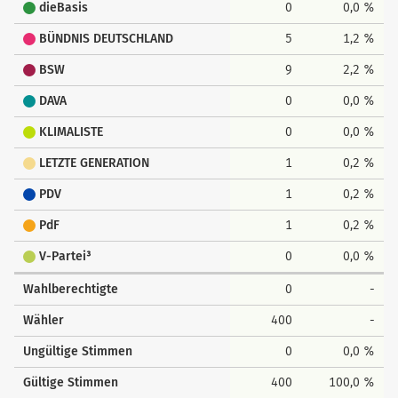
dieBasis
0
0,0 %
BÜNDNIS DEUTSCHLAND
5
1,2 %
BSW
9
2,2 %
DAVA
0
0,0 %
KLIMALISTE
0
0,0 %
LETZTE GENERATION
1
0,2 %
PDV
1
0,2 %
PdF
1
0,2 %
V-Partei³
0
0,0 %
Wahlberechtigte
0
-
Wähler
400
-
Ungültige Stimmen
0
0,0 %
Gültige Stimmen
400
100,0 %