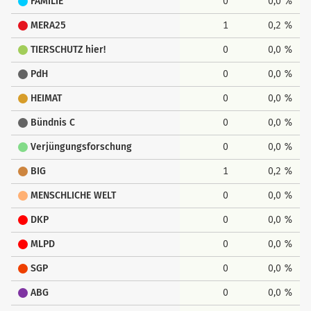
FAMILIE
0
0,0 %
MERA25
1
0,2 %
TIERSCHUTZ hier!
0
0,0 %
PdH
0
0,0 %
HEIMAT
0
0,0 %
Bündnis C
0
0,0 %
Verjüngungsforschung
0
0,0 %
BIG
1
0,2 %
MENSCHLICHE WELT
0
0,0 %
DKP
0
0,0 %
MLPD
0
0,0 %
SGP
0
0,0 %
ABG
0
0,0 %