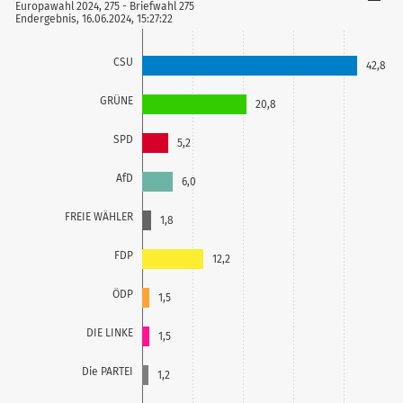
Europawahl 2024, 275 - Briefwahl 275
Endergebnis, 16.06.2024, 15:27:22
CSU
42,8
GRÜNE
20,8
SPD
5,2
AfD
6,0
FREIE WÄHLER
1,8
FDP
12,2
ÖDP
1,5
DIE LINKE
1,5
Die PARTEI
1,2