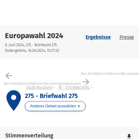
Europawahl 2024
Ergebnisse
Presse
9. Juni 2024, 275 - Briefwahl 275
Endergebnis, 16.06.2024, 15:27:22
arrow_back
$esc.html($districtSelectionTab.naechste
arrow_forward
$esc.html($districtSelectionTab.vorherigesGebietLabel)
Stadt Würzburg
10 - STEINBACHTAL
place
275 - Briefwahl 275
Anderes Gebiet auswählen
Stimmenverteilung
file_download