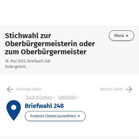
Stichwahl zur
Menü
Oberbürgermeisterin oder
zum Oberbürgermeister
18. Mai 2025, Briefwahl 248
Endergebnis
arrow_back
arrow_forward
Vorheriges Gebiet
Nächstes Gebiet
Stadt Würzburg
SANDERAU
place
Briefwahl 248
Anderes Gebiet auswählen