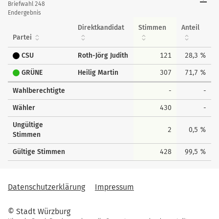
tabellarisch
Briefwahl 248
Endergebnis
Direktkandidat
Stimmen
Anteil
Partei
CSU
Roth-Jörg Judith
121
28,3 %
GRÜNE
Heilig Martin
307
71,7 %
Wahlberechtigte
-
-
Wähler
430
-
Ungültige
2
0,5 %
Stimmen
Gültige Stimmen
428
99,5 %
Datenschutzerklärung
Impressum
© Stadt Würzburg