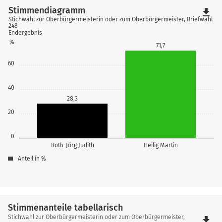
Stimmendiagramm
file_download
Stichwahl zur Oberbürgermeisterin oder zum Oberbürgermeister, Briefwahl
248
Endergebnis
%
71,7
60
40
28,3
20
0
Roth-Jörg Judith
Heilig Martin
Anteil in %
Stimmenanteile tabellarisch
Stimmenanteile
Stichwahl zur Oberbürgermeisterin oder zum Oberbürgermeister,
file_download