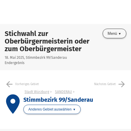
Stichwahl zur
Menü
Oberbürgermeisterin oder
zum Oberbürgermeister
18. Mai 2025, Stimmbezirk 99/Sanderau
Endergebnis
arrow_back
arrow_forward
Vorheriges Gebiet
Nächstes Gebiet
Stadt Würzburg
SANDERAU
place
Stimmbezirk 99/Sanderau
Anderes Gebiet auswählen