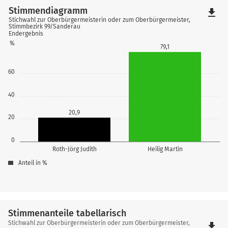
Stimmendiagramm
file_download
Stichwahl zur Oberbürgermeisterin oder zum Oberbürgermeister,
Stimmbezirk 99/Sanderau
Endergebnis
%
79,1
60
40
20,9
20
0
Roth-Jörg Judith
Heilig Martin
Anteil in %
Stimmenanteile tabellarisch
Stimmenanteile
Stichwahl zur Oberbürgermeisterin oder zum Oberbürgermeister,
file_download