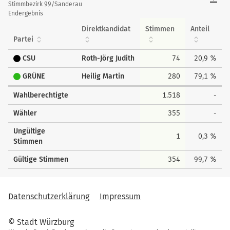
tabellarisch
Stimmbezirk 99/Sanderau
Endergebnis
Direktkandidat
Stimmen
Anteil
Partei
CSU
Roth-Jörg Judith
74
20,9 %
GRÜNE
Heilig Martin
280
79,1 %
Wahlberechtigte
1.518
-
Wähler
355
-
Ungültige
1
0,3 %
Stimmen
Gültige Stimmen
354
99,7 %
Datenschutzerklärung
Impressum
© Stadt Würzburg