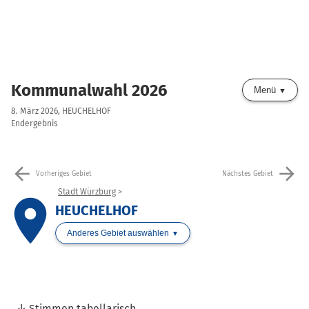
Kommunalwahl 2026
Menü
8. März 2026, HEUCHELHOF
Endergebnis
arrow_back
arrow_forward
Vorheriges Gebiet
Nächstes Gebiet
Stadt Würzburg
place
HEUCHELHOF
Anderes Gebiet auswählen
Stimmen tabellarisch