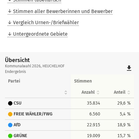
Stimmen aller Bewerberinnen und Bewerber
Vergleich Urnen-/Briefwähler
Untergeordnete Gebiete
Übersicht
Übersicht
Kommunalwahl 2026, HEUCHELHOF
file_download
Endergebnis
Partei
Stimmen
Anzahl
Anteil
CSU
35.834
29,6 %
FREIE WÄHLER/FWG
6.560
5,4 %
AfD
22.915
18,9 %
GRÜNE
19.009
15,7 %