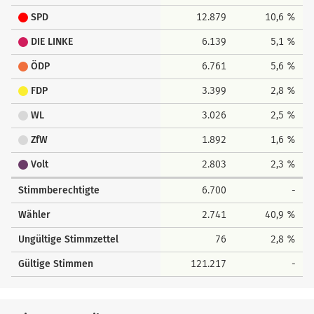
SPD
12.879
10,6 %
DIE LINKE
6.139
5,1 %
ÖDP
6.761
5,6 %
FDP
3.399
2,8 %
WL
3.026
2,5 %
ZfW
1.892
1,6 %
Volt
2.803
2,3 %
Stimmberechtigte
6.700
-
Wähler
2.741
40,9 %
Ungültige Stimmzettel
76
2,8 %
Gültige Stimmen
121.217
-