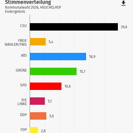
Stimmenverteilung
file_download
Kommunalwahl 2026, HEUCHELHOF
Endergebnis
CSU
29,6
FREIE
5,4
WÄHLER/FWG
AfD
18,9
GRÜNE
15,7
SPD
10,6
DIE
5,1
LINKE
ÖDP
5,6
FDP
2,8