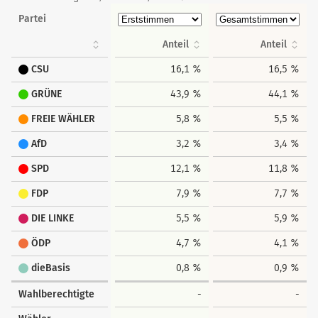
Partei
Anteil
Anteil
CSU
16,1 %
16,5 %
GRÜNE
43,9 %
44,1 %
FREIE WÄHLER
5,8 %
5,5 %
AfD
3,2 %
3,4 %
SPD
12,1 %
11,8 %
FDP
7,9 %
7,7 %
DIE LINKE
5,5 %
5,9 %
ÖDP
4,7 %
4,1 %
dieBasis
0,8 %
0,9 %
Wahlberechtigte
-
-