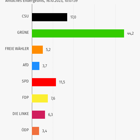
Amtliches Endergebnis, 16.10.2023, 10:07:39
CSU
17,0
GRÜNE
44,2
FREIE WÄHLER
5,2
AfD
3,7
SPD
11,5
FDP
7,6
DIE LINKE
6,3
ÖDP
3,4