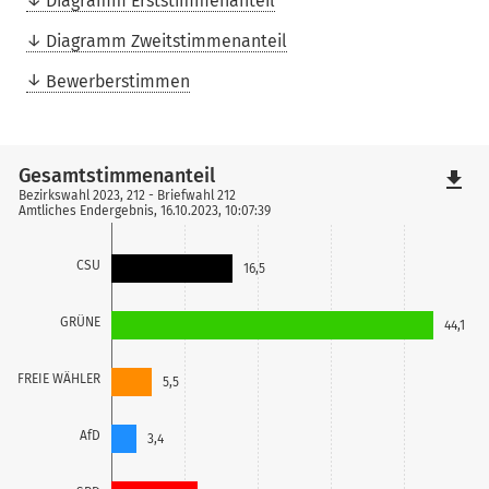
Diagramm Erststimmenanteil
Diagramm Zweitstimmenanteil
Bewerberstimmen
Gesamtstimmenanteil
file_download
Bezirkswahl 2023, 212 - Briefwahl 212
Amtliches Endergebnis, 16.10.2023, 10:07:39
CSU
16,5
GRÜNE
44,1
FREIE WÄHLER
5,5
AfD
3,4