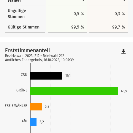
Wähler
-
-
Ungültige
0,5 %
0,3 %
Stimmen
Gültige Stimmen
99,5 %
99,7 %
Erststimmenanteil
file_download
Bezirkswahl 2023, 212 - Briefwahl 212
Amtliches Endergebnis, 16.10.2023, 10:07:39
CSU
16,1
GRÜNE
43,9
FREIE WÄHLER
5,8
AfD
3,2