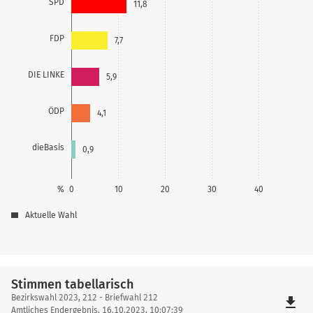
SPD
11,8
FDP
7,7
DIE LINKE
5,9
ÖDP
4,1
dieBasis
0,9
%
0
10
20
30
40
Aktuelle Wahl
Stimmen tabellarisch
Stimmen
Bezirkswahl 2023, 212 - Briefwahl 212
file_download
tabellarisch
Amtliches Endergebnis, 16.10.2023, 10:07:39