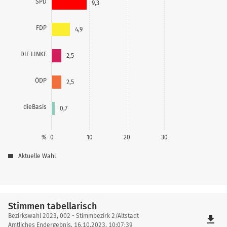
SPD
9,3
FDP
4,9
DIE LINKE
2,5
ÖDP
2,5
dieBasis
0,7
%
0
10
20
30
Aktuelle Wahl
Stimmen tabellarisch
Stimmen
Bezirkswahl 2023, 002 - Stimmbezirk 2/Altstadt
file_download
tabellarisch
Amtliches Endergebnis, 16.10.2023, 10:07:39