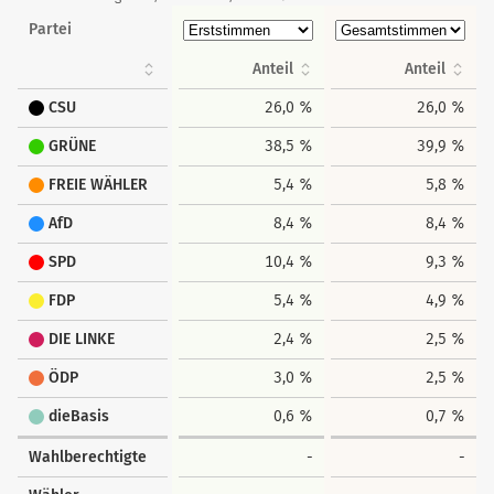
Partei
Anteil
Anteil
CSU
26,0 %
26,0 %
GRÜNE
38,5 %
39,9 %
FREIE WÄHLER
5,4 %
5,8 %
AfD
8,4 %
8,4 %
SPD
10,4 %
9,3 %
FDP
5,4 %
4,9 %
DIE LINKE
2,4 %
2,5 %
ÖDP
3,0 %
2,5 %
dieBasis
0,6 %
0,7 %
Wahlberechtigte
-
-