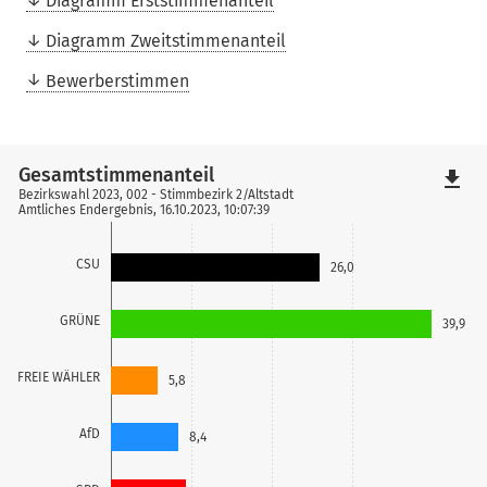
Diagramm Erststimmenanteil
Diagramm Zweitstimmenanteil
Bewerberstimmen
Gesamtstimmenanteil
file_download
Bezirkswahl 2023, 002 - Stimmbezirk 2/Altstadt
Amtliches Endergebnis, 16.10.2023, 10:07:39
CSU
26,0
GRÜNE
39,9
FREIE WÄHLER
5,8
AfD
8,4