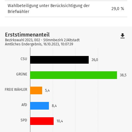
Wahlbeteiligung unter Berücksichtigung der
29,0 %
Briefwähler
Erststimmenanteil
file_download
Bezirkswahl 2023, 002 - Stimmbezirk 2/Altstadt
Amtliches Endergebnis, 16.10.2023, 10:07:39
CSU
26,0
GRÜNE
38,5
FREIE WÄHLER
5,4
AfD
8,4
SPD
10,4