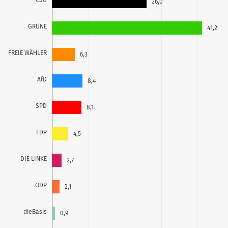
26,0
GRÜNE
41,2
FREIE WÄHLER
6,3
AfD
8,4
SPD
8,1
FDP
4,5
DIE LINKE
2,7
ÖDP
2,1
dieBasis
0,9