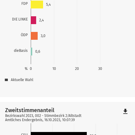
FDP
5,4
DIE LINKE
2,4
ÖDP
3,0
dieBasis
0,6
%
0
10
20
30
Aktuelle Wahl
Zweitstimmenanteil
file_download
Bezirkswahl 2023, 002 - Stimmbezirk 2/Altstadt
Amtliches Endergebnis, 16.10.2023, 10:07:39
CSU