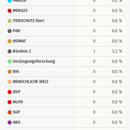
FAMILIE
0
0,0 %
MERA25
0
0,0 %
TIERSCHUTZ hier!
0
0,0 %
PdH
0
0,0 %
HEIMAT
0
0,0 %
Bündnis C
1
1,2 %
Verjüngungsforschung
0
0,0 %
BIG
0
0,0 %
MENSCHLICHE WELT
0
0,0 %
DKP
0
0,0 %
MLPD
0
0,0 %
SGP
0
0,0 %
ABG
0
0,0 %