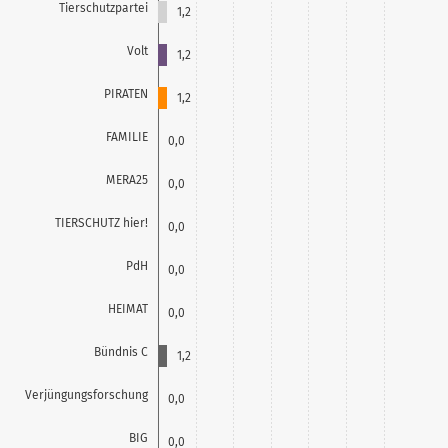
Tierschutzpartei
1,2
Volt
1,2
PIRATEN
1,2
FAMILIE
0,0
MERA25
0,0
TIERSCHUTZ hier!
0,0
PdH
0,0
HEIMAT
0,0
Bündnis C
1,2
Verjüngungsforschung
0,0
BIG
0,0