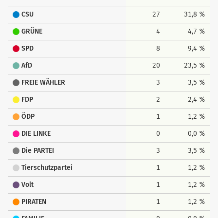
CSU
27
31,8 %
GRÜNE
4
4,7 %
SPD
8
9,4 %
AfD
20
23,5 %
FREIE WÄHLER
3
3,5 %
FDP
2
2,4 %
ÖDP
1
1,2 %
DIE LINKE
0
0,0 %
Die PARTEI
3
3,5 %
Tierschutzpartei
1
1,2 %
Volt
1
1,2 %
PIRATEN
1
1,2 %