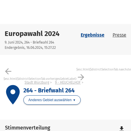
Europawahl 2024
Ergebnisse
Presse
9. Juni 2024, 264 - Briefwahl 264
Endergebnis, 16.06.2024, 15:27:22
arrow_back
$esc.html($districtSelectionTab.naechste
arrow_forward
$esc.html($districtSelectionTab.vorherigesGebietLabel)
Stadt Würzburg
9 - HEUCHELHOF
place
264 - Briefwahl 264
Anderes Gebiet auswählen
Stimmenverteilung
file_download