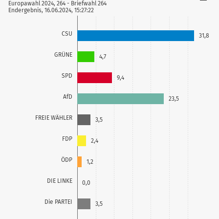
Europawahl 2024, 264 - Briefwahl 264
Endergebnis, 16.06.2024, 15:27:22
CSU
31,8
GRÜNE
4,7
SPD
9,4
AfD
23,5
FREIE WÄHLER
3,5
FDP
2,4
ÖDP
1,2
DIE LINKE
0,0
Die PARTEI
3,5