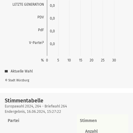
LETZTE GENERATION
0,0
PDV
0,0
PdF
0,0
V-Partei³
0,0
%
0
5
10
15
20
25
30
Aktuelle Wahl
© Stadt Würzburg
Stimmentabelle
Stimmentabelle
Europawahl 2024, 264 - Briefwahl 264
Endergebnis, 16.06.2024, 15:27:22
Partei
Stimmen
Anzahl