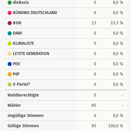
dieBasis
0
0,0 %
BÜNDNIS DEUTSCHLAND
0
0,0 %
BSW
13
15,3 %
DAVA
0
0,0 %
KLIMALISTE
0
0,0 %
LETZTE GENERATION
0
0,0 %
PDV
0
0,0 %
PdF
0
0,0 %
V-Partei³
0
0,0 %
Wahlberechtigte
0
-
Wähler
85
-
Ungültige Stimmen
0
0,0 %
Gültige Stimmen
85
100,0 %