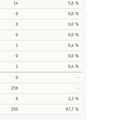
14
5,6 %
0
0,0 %
0
0,0 %
0
0,0 %
1
0,4 %
0
0,0 %
1
0,4 %
0
-
256
-
6
2,3 %
250
97,7 %