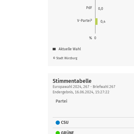
PdF
0,0
V-Partei³
0,4
%
0
Aktuelle Wahl
© Stadt Würzburg
Stimmentabelle
Stimmentabelle
Europawahl 2024, 267 - Briefwahl 267
Endergebnis, 16.06.2024, 15:27:22
Partei
CSU
GRÜNE