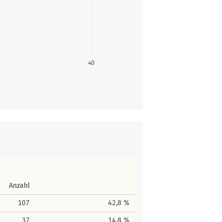
40
Anzahl
107
42,8 %
37
14,8 %