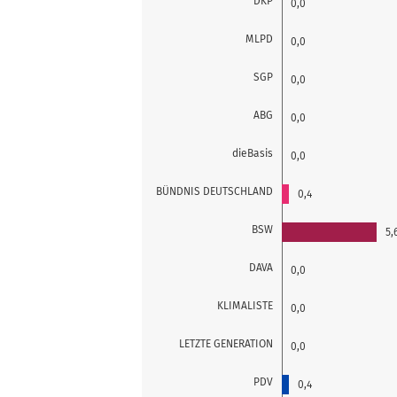
DKP
0,0
MLPD
0,0
SGP
0,0
ABG
0,0
dieBasis
0,0
BÜNDNIS DEUTSCHLAND
0,4
BSW
5,
DAVA
0,0
KLIMALISTE
0,0
LETZTE GENERATION
0,0
PDV
0,4