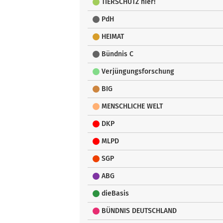
TIERSCHUTZ hier!
PdH
HEIMAT
Bündnis C
Verjüngungsforschung
BIG
MENSCHLICHE WELT
DKP
MLPD
SGP
ABG
dieBasis
BÜNDNIS DEUTSCHLAND