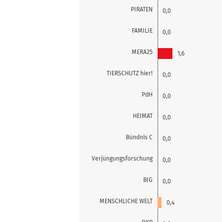
PIRATEN
0,0
FAMILIE
0,0
MERA25
1,6
TIERSCHUTZ hier!
0,0
PdH
0,0
HEIMAT
0,0
Bündnis C
0,0
Verjüngungsforschung
0,0
BIG
0,0
MENSCHLICHE WELT
0,4