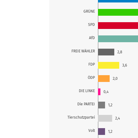
GRÜNE
SPD
AfD
FREIE WÄHLER
2,8
FDP
3,6
ÖDP
2,0
DIE LINKE
0,4
Die PARTEI
1,2
Tierschutzpartei
2,4
Volt
1,2