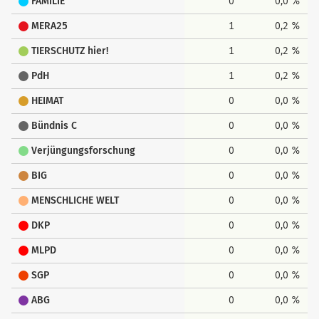
FAMILIE
0
0,0 %
MERA25
1
0,2 %
TIERSCHUTZ hier!
1
0,2 %
PdH
1
0,2 %
HEIMAT
0
0,0 %
Bündnis C
0
0,0 %
Verjüngungsforschung
0
0,0 %
BIG
0
0,0 %
MENSCHLICHE WELT
0
0,0 %
DKP
0
0,0 %
MLPD
0
0,0 %
SGP
0
0,0 %
ABG
0
0,0 %