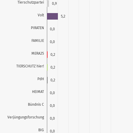
Tierschutzpartei
0,9
Volt
5,2
PIRATEN
0,0
FAMILIE
0,0
MERA25
0,2
TIERSCHUTZ hier!
0,2
PdH
0,2
HEIMAT
0,0
Bündnis C
0,0
Verjüngungsforschung
0,0
BIG
0,0