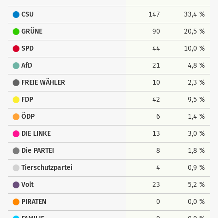
CSU
147
33,4 %
GRÜNE
90
20,5 %
SPD
44
10,0 %
AfD
21
4,8 %
FREIE WÄHLER
10
2,3 %
FDP
42
9,5 %
ÖDP
6
1,4 %
DIE LINKE
13
3,0 %
Die PARTEI
8
1,8 %
Tierschutzpartei
4
0,9 %
Volt
23
5,2 %
PIRATEN
0
0,0 %