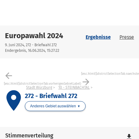
Europawahl 2024
Ergebnisse
Presse
9. Juni 2024, 272 - Briefwahl 272
Endergebnis, 16.06.2024, 15:27:22
arrow_back
$esc.html($districtSelectionTab.naechste
arrow_forward
$esc.html($districtSelectionTab.vorherigesGebietLabel)
Stadt Würzburg
10 - STEINBACHTAL
place
272 - Briefwahl 272
Anderes Gebiet auswählen
Stimmenverteilung
file_download