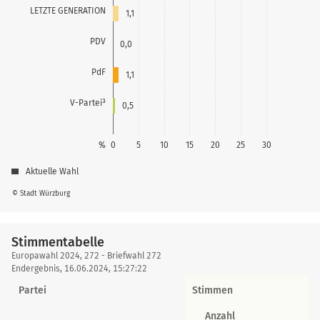
LETZTE GENERATION
1,1
PDV
0,0
PdF
1,1
V-Partei³
0,5
%
0
5
10
15
20
25
30
Aktuelle Wahl
© Stadt Würzburg
Stimmentabelle
Stimmentabelle
Europawahl 2024, 272 - Briefwahl 272
Endergebnis, 16.06.2024, 15:27:22
Partei
Stimmen
Anzahl