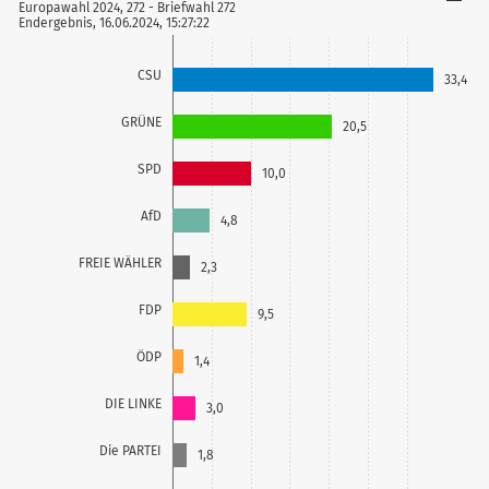
Europawahl 2024, 272 - Briefwahl 272
Endergebnis, 16.06.2024, 15:27:22
CSU
33,4
GRÜNE
20,5
SPD
10,0
AfD
4,8
FREIE WÄHLER
2,3
FDP
9,5
ÖDP
1,4
DIE LINKE
3,0
Die PARTEI
1,8