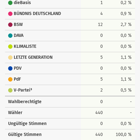
dieBasis
1
0,2 %
BÜNDNIS DEUTSCHLAND
4
0,9 %
BSW
12
2,7 %
DAVA
0
0,0 %
KLIMALISTE
0
0,0 %
LETZTE GENERATION
5
1,1 %
PDV
0
0,0 %
PdF
5
1,1 %
V-Partei³
2
0,5 %
Wahlberechtigte
0
-
Wähler
440
-
Ungültige Stimmen
0
0,0 %
Gültige Stimmen
440
100,0 %