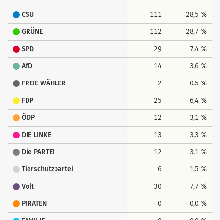
CSU
111
28,5 %
GRÜNE
112
28,7 %
SPD
29
7,4 %
AfD
14
3,6 %
FREIE WÄHLER
2
0,5 %
FDP
25
6,4 %
ÖDP
12
3,1 %
DIE LINKE
13
3,3 %
Die PARTEI
12
3,1 %
Tierschutzpartei
6
1,5 %
Volt
30
7,7 %
PIRATEN
0
0,0 %