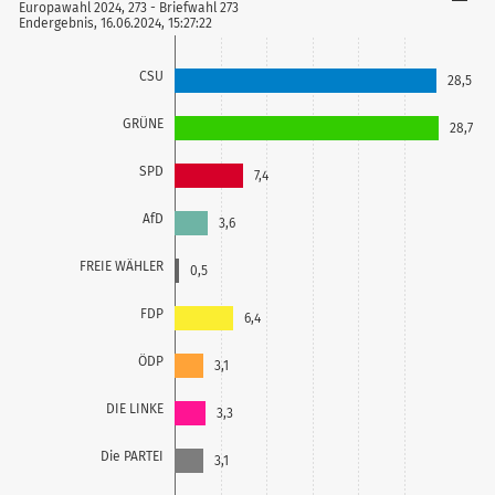
Europawahl 2024, 273 - Briefwahl 273
Endergebnis, 16.06.2024, 15:27:22
CSU
28,5
GRÜNE
28,7
SPD
7,4
AfD
3,6
FREIE WÄHLER
0,5
FDP
6,4
ÖDP
3,1
DIE LINKE
3,3
Die PARTEI
3,1