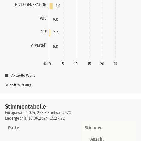
LETZTE GENERATION
1,0
PDV
0,0
PdF
0,3
V-Partei³
0,0
%
0
5
10
15
20
25
Aktuelle Wahl
© Stadt Würzburg
Stimmentabelle
Stimmentabelle
Europawahl 2024, 273 - Briefwahl 273
Endergebnis, 16.06.2024, 15:27:22
Partei
Stimmen
Anzahl