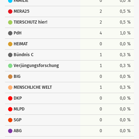
FAMILIE
0
0,0 %
MERA25
2
0,5 %
TIERSCHUTZ hier!
2
0,5 %
PdH
4
1,0 %
HEIMAT
0
0,0 %
Bündnis C
1
0,3 %
Verjüngungsforschung
1
0,3 %
BIG
0
0,0 %
MENSCHLICHE WELT
1
0,3 %
DKP
0
0,0 %
MLPD
0
0,0 %
SGP
0
0,0 %
ABG
0
0,0 %