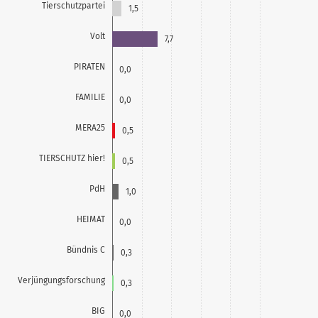
Tierschutzpartei
1,5
Volt
7,7
PIRATEN
0,0
FAMILIE
0,0
MERA25
0,5
TIERSCHUTZ hier!
0,5
PdH
1,0
HEIMAT
0,0
Bündnis C
0,3
Verjüngungsforschung
0,3
BIG
0,0