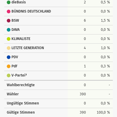
dieBasis
2
0,5 %
BÜNDNIS DEUTSCHLAND
0
0,0 %
BSW
6
1,5 %
DAVA
0
0,0 %
KLIMALISTE
0
0,0 %
LETZTE GENERATION
4
1,0 %
PDV
0
0,0 %
PdF
1
0,3 %
V-Partei³
0
0,0 %
Wahlberechtigte
0
-
Wähler
390
-
Ungültige Stimmen
0
0,0 %
Gültige Stimmen
390
100,0 %