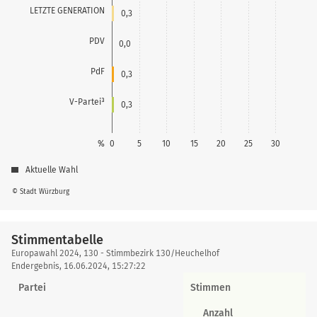
LETZTE GENERATION
0,3
PDV
0,0
PdF
0,3
V-Partei³
0,3
%
0
5
10
15
20
25
30
Aktuelle Wahl
© Stadt Würzburg
Stimmentabelle
Stimmentabelle
Europawahl 2024, 130 - Stimmbezirk 130/Heuchelhof
Endergebnis, 16.06.2024, 15:27:22
Partei
Stimmen
Anzahl