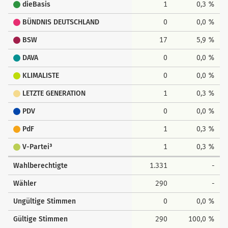
dieBasis
1
0,3 %
BÜNDNIS DEUTSCHLAND
0
0,0 %
BSW
17
5,9 %
DAVA
0
0,0 %
KLIMALISTE
0
0,0 %
LETZTE GENERATION
1
0,3 %
PDV
0
0,0 %
PdF
1
0,3 %
V-Partei³
1
0,3 %
Wahlberechtigte
1.331
-
Wähler
290
-
Ungültige Stimmen
0
0,0 %
Gültige Stimmen
290
100,0 %