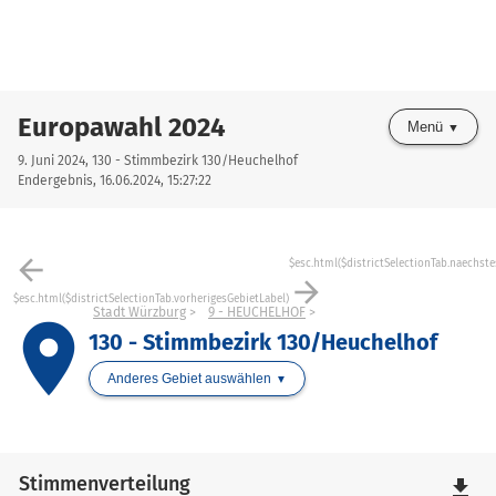
Europawahl 2024
Menü
9. Juni 2024, 130 - Stimmbezirk 130/Heuchelhof
Endergebnis, 16.06.2024, 15:27:22
arrow_back
$esc.html($districtSelectionTab.naechste
arrow_forward
$esc.html($districtSelectionTab.vorherigesGebietLabel)
Stadt Würzburg
9 - HEUCHELHOF
place
130 - Stimmbezirk 130/Heuchelhof
Anderes Gebiet auswählen
Stimmenverteilung
file_download