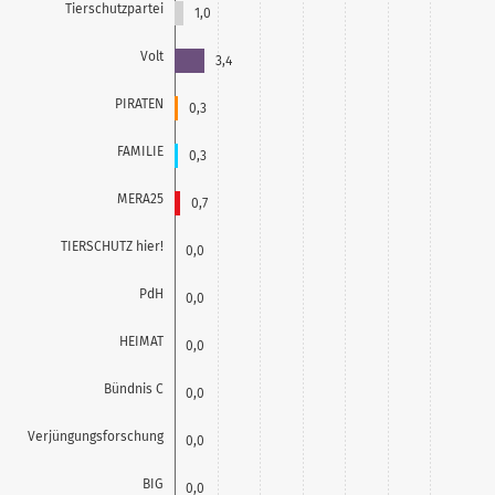
Tierschutzpartei
1,0
Volt
3,4
PIRATEN
0,3
FAMILIE
0,3
MERA25
0,7
TIERSCHUTZ hier!
0,0
PdH
0,0
HEIMAT
0,0
Bündnis C
0,0
Verjüngungsforschung
0,0
BIG
0,0