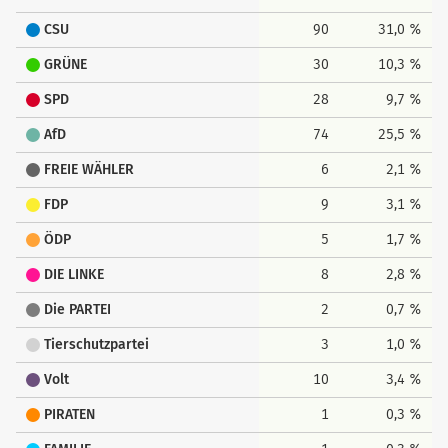
CSU
90
31,0 %
GRÜNE
30
10,3 %
SPD
28
9,7 %
AfD
74
25,5 %
FREIE WÄHLER
6
2,1 %
FDP
9
3,1 %
ÖDP
5
1,7 %
DIE LINKE
8
2,8 %
Die PARTEI
2
0,7 %
Tierschutzpartei
3
1,0 %
Volt
10
3,4 %
PIRATEN
1
0,3 %