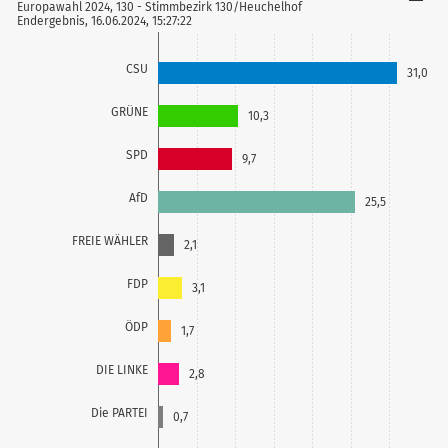
Europawahl 2024, 130 - Stimmbezirk 130/Heuchelhof
Endergebnis, 16.06.2024, 15:27:22
CSU
31,0
GRÜNE
10,3
SPD
9,7
AfD
25,5
FREIE WÄHLER
2,1
FDP
3,1
ÖDP
1,7
DIE LINKE
2,8
Die PARTEI
0,7