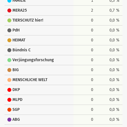
FAMILIE
1
0,3 %
MERA25
2
0,7 %
TIERSCHUTZ hier!
0
0,0 %
PdH
0
0,0 %
HEIMAT
0
0,0 %
Bündnis C
0
0,0 %
Verjüngungsforschung
0
0,0 %
BIG
0
0,0 %
MENSCHLICHE WELT
0
0,0 %
DKP
0
0,0 %
MLPD
0
0,0 %
SGP
0
0,0 %
ABG
0
0,0 %